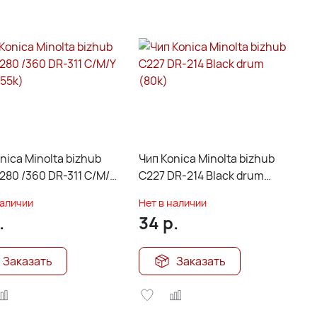
nica Minolta bizhub
Чип Konica Minolta bizhub
280 /360 DR-311 C/M/Y
C227 DR-214 Black drum
(55k)
(80k)
наличии
Нет в наличии
.
34
р.
Заказать
Заказать