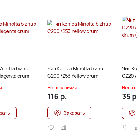
Minolta bizhub
Чип Konica Minolta bizhub
Чип Ko
Magenta drum
C200 /253 Yellow drum
C220 /
drum 
и
Нет в наличии
Нет в 
116
р.
35
р
зать
Заказать