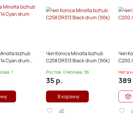
Minolta bizhub
Чип Konica Minolta bizhub
Чип Ko
-14 Cyan drum
C258 DR313 Black drum (90k)
C200 /
сква:
1
Ростов:
0
Москва:
36
Нет в 
35
р.
389
ину
В корзину