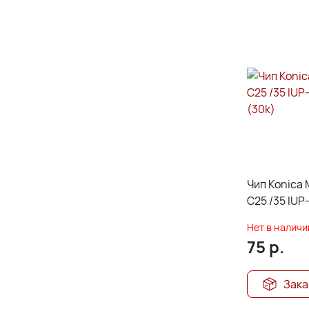
Чип Konica 
C25 /35 IUP
(30k)
Нет в наличи
75
р.
Зака