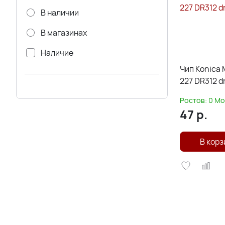
В наличии
В магазинах
Наличие
Чип Konica 
Через 3-5 дней
227 DR312 d
Ростов:
0
Мо
47
р.
В корз