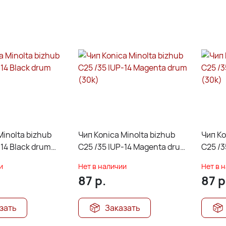
Minolta bizhub
Чип Konica Minolta bizhub
Чип Ko
-14 Black drum
C25 /35 IUP-14 Magenta drum
C25 /3
(30k)
(30k)
и
Нет в наличии
Нет в 
87
р.
87
р
зать
Заказать