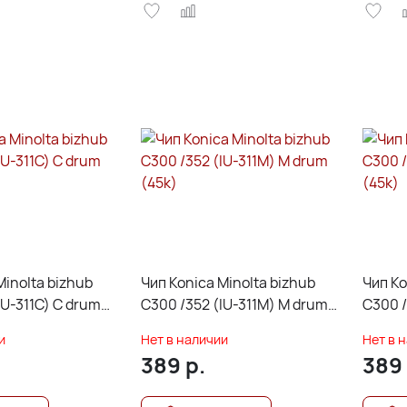
Minolta bizhub
Чип Konica Minolta bizhub
Чип Ko
IU-311C) C drum
C300 /352 (IU-311M) M drum
C300 /
(45k)
(45k)
и
Нет в наличии
Нет в 
389
р.
389