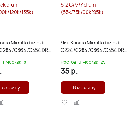
nica Minolta bizhub
Чип Konica Minolta bizhub
C284 /C364 /C454 DR-
C224 /C284 /C364 /C454 DR-
ack drum
512 C/M/Y drum
:
1
Москва:
8
Ростов:
0
Москва:
29
00k/120k/135k)
(55k/75k/90k/95k)
.
35
р.
 корзину
В корзину