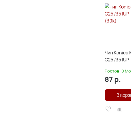
Чип Konica 
C25 /35 IUP
(30k)
Ростов:
0
Мо
87
р.
В корз