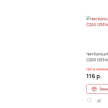
Чип Konica 
C200 /253 
Нет в наличи
116
р.
Зака