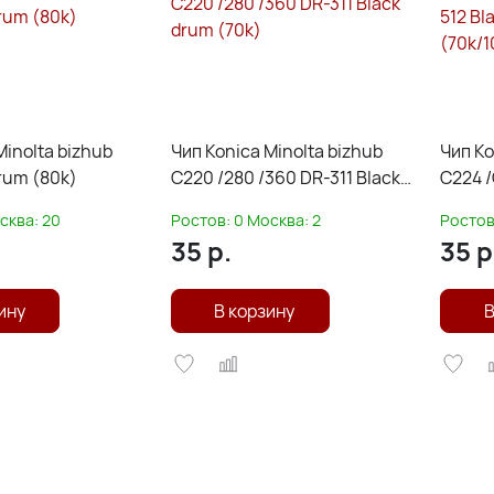
Minolta bizhub
Чип Konica Minolta bizhub
Чип Ko
rum (80k)
C220 /280 /360 DR-311 Black
C224 /
drum (70k)
512 Bl
сква:
20
Ростов:
0
Москва:
2
Ростов
(70k/1
35
р.
35
р
ину
В корзину
В