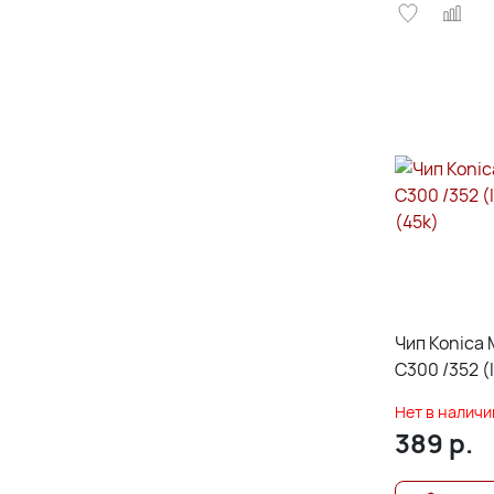
Чип Konica 
C300 /352 (
(45k)
Нет в наличи
389
р.