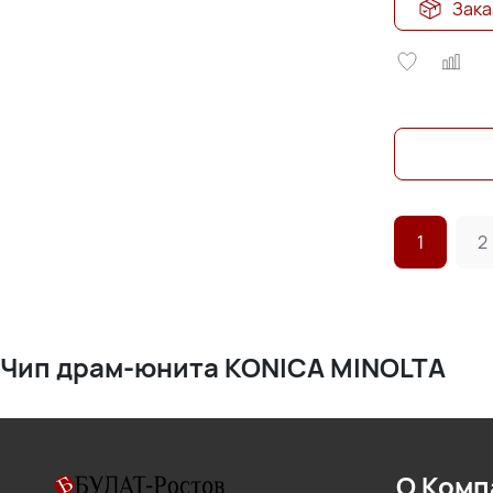
Зака
1
2
Чип драм-юнита KONICA MINOLTA
О Комп