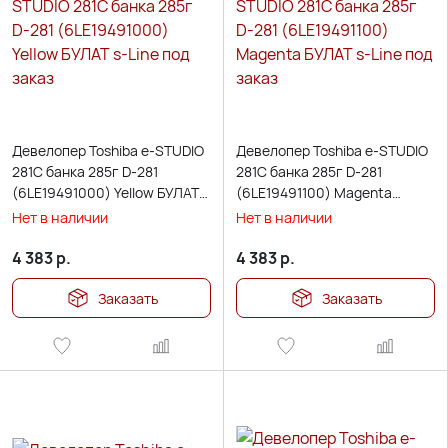
Девелопер Toshiba e-STUDIO
Девелопер Toshiba e-STUDIO
281C банка 285г D-281
281C банка 285г D-281
(6LE19491000) Yellow БУЛАТ
(6LE19491100) Magenta
s-Line под заказ
БУЛАТ s-Line под заказ
Нет в наличии
Нет в наличии
4 383
р.
4 383
р.
Заказать
Заказать