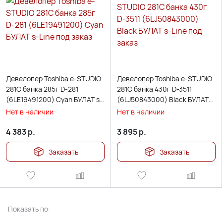
Девелопер Toshiba e-STUDIO
Девелопер Toshiba e-STUDIO
281C банка 285г D-281
281C банка 430г D-3511
(6LE19491200) Cyan БУЛАТ s-
(6LJ50843000) Black БУЛАТ
Line под заказ
s-Line под заказ
Нет в наличии
Нет в наличии
4 383
р.
3 895
р.
Заказать
Заказать
Показать по: