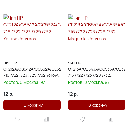
Чип HP
Чип HP
CF212A/CB542A/CC532A/CE322A/CE412A/CF382A/CE402A/CF352A
CF213A/CB543A/CC533A/CE323
716 /722 /723 /729 /732 Yellow
716 /722 /723 /729 /732
Universal
Magenta Universal
Ростов:
0
Москва:
97
Ростов:
0
Москва:
97
12
р.
12
р.
В корзину
В корзину