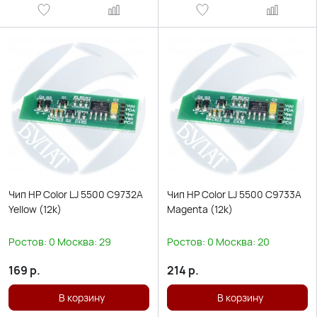
Чип HP Color LJ 5500 C9732A
Чип HP Color LJ 5500 C9733A
Yellow (12k)
Magenta (12k)
Ростов:
0
Москва:
29
Ростов:
0
Москва:
20
169
р.
214
р.
В корзину
В корзину