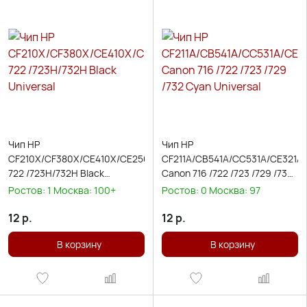
Чип HP
Чип HP
CF210X/CF380X/CE410X/CE250X/CE400X/CE264X/CE340A/Canon
CF211A/CB541A/CC531A/CE321A/
722 /723H/732H Black
Canon 716 /722 /723 /729 /732
Universal
Cyan Universal
Ростов:
1
Москва:
100+
Ростов:
0
Москва:
97
12
р.
12
р.
В корзину
В корзину