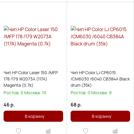
Чип HP Color Laser 150 /MFP
Чип HP Color LJ CP6015
178 /179 W2073A (117A)
/CM6030 /6040 CB384A Black
Magenta (0.7k)
drum (35k)
Ростов:
0
Москва:
10
Ростов:
0
Москва:
9
46
р.
68
р.
В корзину
В корзину