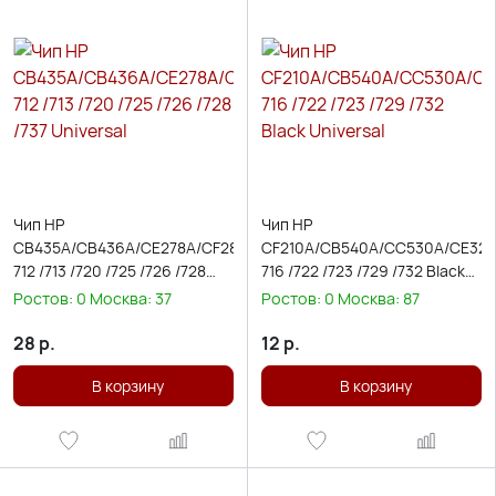
Чип HP
Чип HP
CB435A/CB436A/CE278A/CF283A/CE285A/CE505X/CF280X/CE255
CF210A/CB540A/CC530A/CE320
712 /713 /720 /725 /726 /728
716 /722 /723 /729 /732 Black
/737 Universal
Universal
Ростов:
0
Москва:
37
Ростов:
0
Москва:
87
28
р.
12
р.
В корзину
В корзину