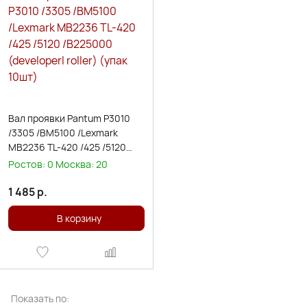
Вал проявки Pantum P3010
/3305 /BM5100 /Lexmark
MB2236 TL-420 /425 /5120
/B225000 (developerl roller)
Ростов:
0
Москва:
20
(упак 10шт)
1 485
р.
В корзину
Показать по: