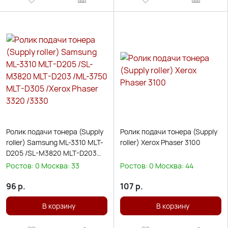
Ролик подачи тонера (Supply
Ролик подачи тонера (Supply
roller) Samsung ML-3310 MLT-
roller) Xerox Phaser 3100
D205 /SL-M3820 MLT-D203
/ML-3750 MLT-D305 /Xerox
Ростов:
0
Москва:
33
Ростов:
0
Москва:
44
Phaser 3320 /3330
96
р.
107
р.
В корзину
В корзину