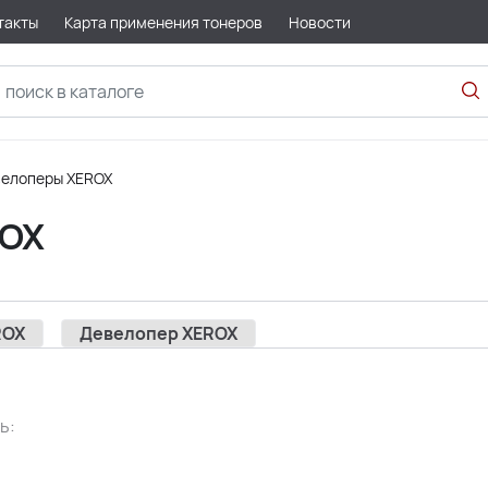
такты
Карта применения тонеров
Новости
велоперы XEROX
ROX
ROX
Девелопер XEROX
ь: