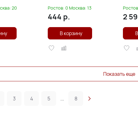
e
БУЛАТ s-Line
БУЛАТ 
сква:
20
Ростов:
0
Москва:
13
Ростов
444
р.
2 5
ину
В корзину
В
Показать еще
3
4
5
...
8