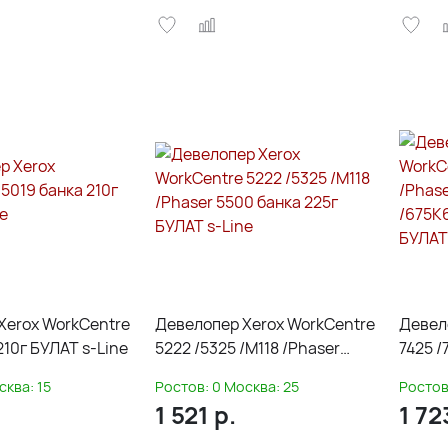
Xerox WorkCentre
Девелопер Xerox WorkCentre
Девел
210г БУЛАТ s-Line
5222 /5325 /M118 /Phaser
7425 /
5500 банка 225г БУЛАТ s-
7800 
сква:
15
Ростов:
0
Москва:
25
Ростов
Line
банка 
1 521
р.
1 72
Line