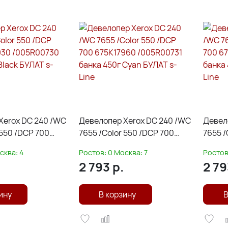
Xerox DC 240 /WC
Девелопер Xerox DC 240 /WC
Девел
 550 /DCP 700
7655 /Color 550 /DCP 700
7655 /
/005R00730
675K17960 /005R00731 банка
675K1
сква:
4
Ростов:
0
Москва:
7
Ростов
Black БУЛАТ s-
450г Cyan БУЛАТ s-Line
банка 
2 793
р.
2 79
Line
ину
В корзину
В