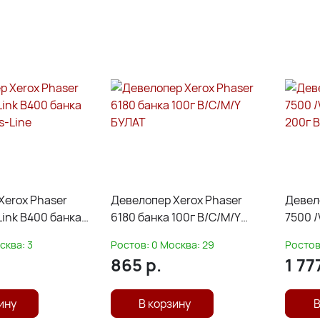
Xerox Phaser
Девелопер Xerox Phaser
Девел
Link B400 банка
6180 банка 100г B/C/M/Y
7500 /
s-Line
БУЛАТ
200г B
сква:
3
Ростов:
0
Москва:
29
Ростов
865
р.
1 77
ину
В корзину
В