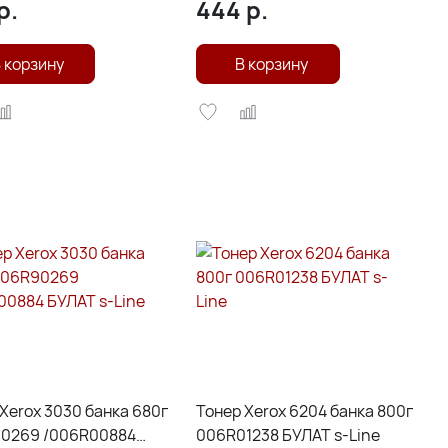
р.
444
р.
 корзину
В корзину
Xerox 3030 банка 680г
Тонер Xerox 6204 банка 800г
0269 /006R00884
006R01238 БУЛАТ s-Line