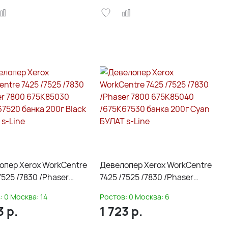
опер Xerox WorkCentre
Девелопер Xerox WorkCentre
7525 /7830 /Phaser
7425 /7525 /7830 /Phaser
675K85030 /675K67520
7800 675K85040 /675K67530
:
0
Москва:
14
Ростов:
0
Москва:
6
200г Black БУЛАТ s-
банка 200г Cyan БУЛАТ s-
3
р.
1 723
р.
Line