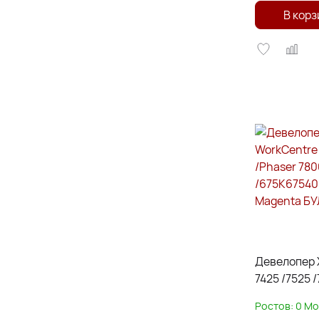
В корз
Девелопер 
7425 /7525 
7800 675K8
Ростов:
0
Мо
банка 200г