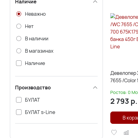
Наличие
Неважно
Нет
В наличии
В магазинах
Наличие
Девелопер 
Через 3-5 дней
7655 /Color
Производство
675K17930 
Ростов:
0
Мо
банка 450г 
2 793
р.
БУЛАТ
Line
БУЛАТ s-Line
В корз