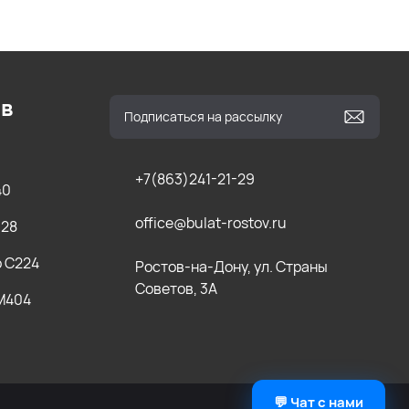
ов
+7(863)241-21-29
40
office@bulat-rostov.ru
028
b C224
Ростов-на-Дону, ул. Страны
Советов, 3А
 M404
💬 Чат с нами