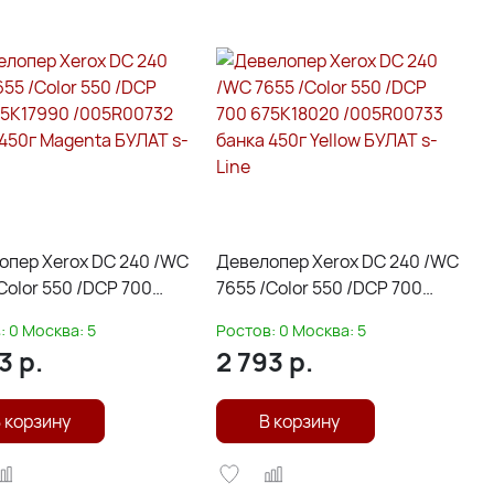
опер Xerox DC 240 /WC
Девелопер Xerox DC 240 /WC
Color 550 /DCP 700
7655 /Color 550 /DCP 700
7990 /005R00732
675K18020 /005R00733
:
0
Москва:
5
Ростов:
0
Москва:
5
450г Magenta БУЛАТ s-
банка 450г Yellow БУЛАТ s-
3
р.
2 793
р.
Line
 корзину
В корзину