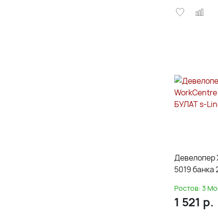
Девелопер 
5019 банка 
Ростов:
3
Мо
1 521
р.