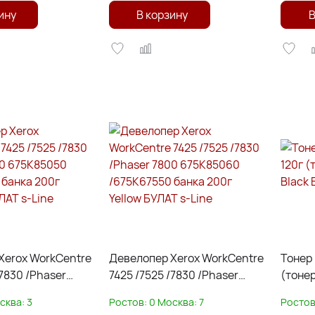
ину
В корзину
В
Xerox WorkCentre
Девелопер Xerox WorkCentre
Тонер 
/7830 /Phaser
7425 /7525 /7830 /Phaser
(тонер+
5050 /675K67540
7800 675K85060 /675K67550
БУЛАТ 
сква:
3
Ростов:
0
Москва:
7
Ростов
 Magenta БУЛАТ
банка 200г Yellow БУЛАТ s-