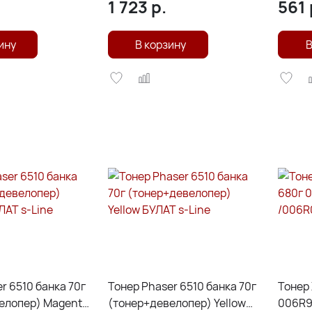
1 723
р.
561
Line
ину
В корзину
В
r 6510 банка 70г
Тонер Phaser 6510 банка 70г
Тонер 
ер) Magenta
(тонер+девелопер) Yellow
006R9