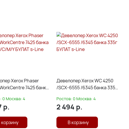
опер Xerox Phaser
Девелопер Xerox WC 4250
WorkCentre 7425 банка
/SCX-6555 /6345 банка 335г
/C/M/Y БУЛАТ s-Line
БУЛАТ s-Line
:
0
Москва:
4
Ростов:
0
Москва:
4
7
р.
2 494
р.
 корзину
В корзину