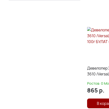
Девелопер 
3610 /Versa
100г БУЛАТ 
Ростов:
0
Мо
865
р.
В корз