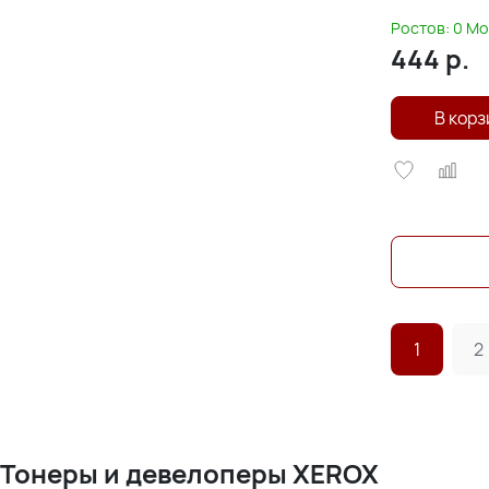
БУЛАТ s-Lin
Ростов:
0
Мо
444
р.
В корз
1
2
Тонеры и девелоперы XEROX