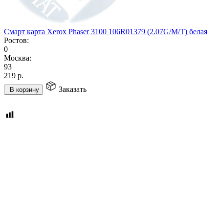
Смарт карта Xerox Phaser 3100 106R01379 (2.07G/M/T) белая
Ростов:
0
Москва:
93
219
р.
Заказать
В корзину