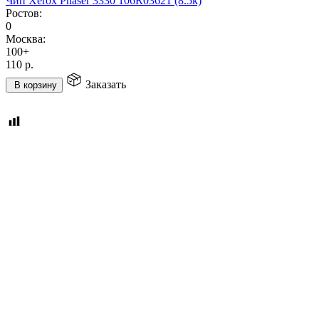
Чип Xerox Phaser 3330 106R03621 (8.5k)
Ростов:
0
Москва:
100+
110
р.
Заказать
В корзину