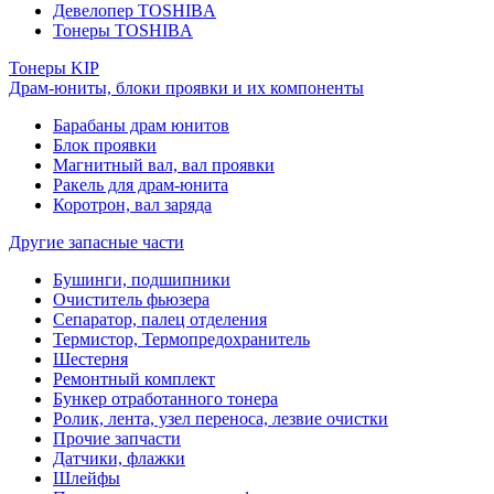
Девелопер TOSHIBA
Тонеры TOSHIBA
Тонеры KIP
Драм-юниты, блоки проявки и их компоненты
Барабаны драм юнитов
Блок проявки
Магнитный вал, вал проявки
Ракель для драм-юнита
Коротрон, вал заряда
Другие запасные части
Бушинги, подшипники
Очиститель фьюзера
Сепаратор, палец отделения
Термистор, Термопредохранитель
Шестерня
Ремонтный комплект
Бункер отработанного тонера
Ролик, лента, узел переноса, лезвие очистки
Прочие запчасти
Датчики, флажки
Шлейфы