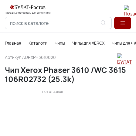
Расходные материалы для оргтехники
Главная
Каталоги
Чипы
Чипы для XEROX
Чипы для ч
Артикул
AURXPH3610020
Чип Xerox Phaser 3610 /WC 3615
106R02732 (25.3k)
нет отзывов