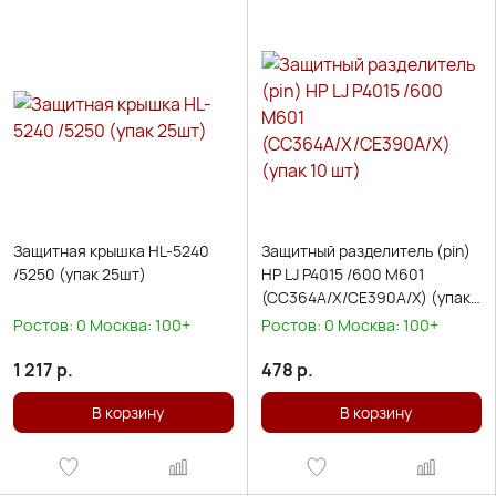
Защитная крышка HL-5240
Защитный разделитель (pin)
/5250 (упак 25шт)
HP LJ P4015 /600 M601
(CC364A/X/CE390A/X) (упак
10 шт)
Ростов:
0
Москва:
100+
Ростов:
0
Москва:
100+
1 217
р.
478
р.
В корзину
В корзину