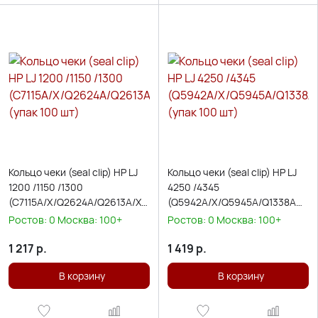
Кольцо чеки (seal clip) HP LJ
Кольцо чеки (seal clip) HP LJ
1200 /1150 /1300
4250 /4345
(C7115A/X/Q2624A/Q2613A/X)
(Q5942A/X/Q5945A/Q1338AQ13
(упак 100 шт)
(упак 100 шт)
Ростов:
0
Москва:
100+
Ростов:
0
Москва:
100+
1 217
р.
1 419
р.
В корзину
В корзину