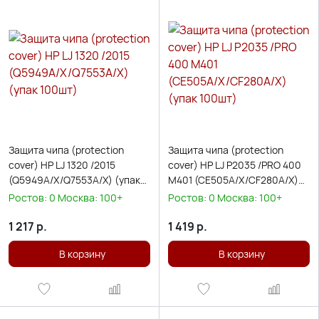
Защита чипа (protection
Защита чипа (protection
cover) HP LJ 1320 /2015
cover) HP LJ P2035 /PRO 400
(Q5949A/X/Q7553A/X) (упак
M401 (CE505A/X/CF280A/X)
100шт)
(упак 100шт)
Ростов:
0
Москва:
100+
Ростов:
0
Москва:
100+
1 217
р.
1 419
р.
В корзину
В корзину