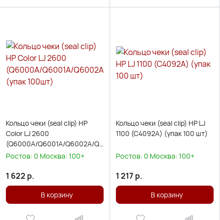
Кольцо чеки (seal clip) HP
Кольцо чеки (seal clip) HP LJ
Color LJ 2600
1100 (C4092A) (упак 100 шт)
(Q6000A/Q6001A/Q6002A/Q6003A)
(упак 100шт)
Ростов:
0
Москва:
100+
Ростов:
0
Москва:
100+
1 622
р.
1 217
р.
В корзину
В корзину