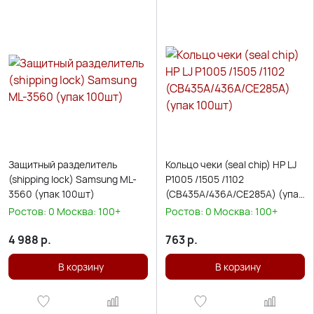
Защитный разделитель
Кольцо чеки (seal chip) HP LJ
(shipping lock) Samsung ML-
P1005 /1505 /1102
3560 (упак 100шт)
(CB435A/436A/CE285A) (упак
100шт)
Ростов:
0
Москва:
100+
Ростов:
0
Москва:
100+
4 988
р.
763
р.
В корзину
В корзину