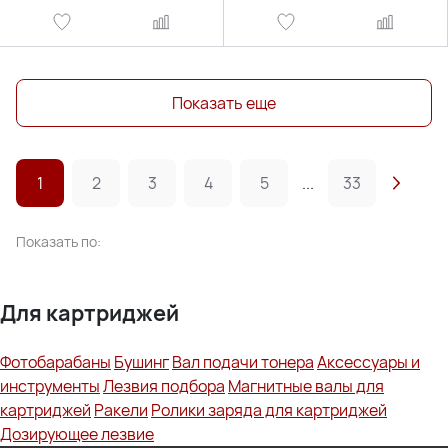
Показать еще
1
2
3
4
5
...
33
Показать по:
Для картриджей
Фотобарабаны
Бушинг
Вал подачи тонера
Аксессуары и
инструменты
Лезвия подбора
Магнитные валы для
картриджей
Ракели
Ролики заряда для картриджей
Дозирующее лезвие