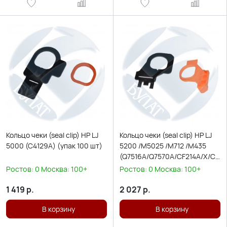
Кольцо чеки (seal clip) HP LJ
Кольцо чеки (seal clip) HP LJ
5000 (C4129A) (упак 100 шт)
5200 /M5025 /M712 /M435
(Q7516A/Q7570A/CF214A/X/CZ1
(упак 100 шт)
Ростов:
0
Москва:
100+
Ростов:
0
Москва:
100+
1 419
р.
2 027
р.
В корзину
В корзину