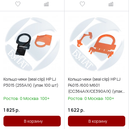
Кольцо чеки (seal clip) HP LJ
Кольцо чеки (seal clip) HP LJ
P3015 (255A/X) (упак 100 шт)
P4015 /600 M601
(CC364A/X/CE390A/X) (упак
100 шт)
Ростов:
0
Москва:
100+
Ростов:
0
Москва:
100+
1 825
р.
1 622
р.
В корзину
В корзину