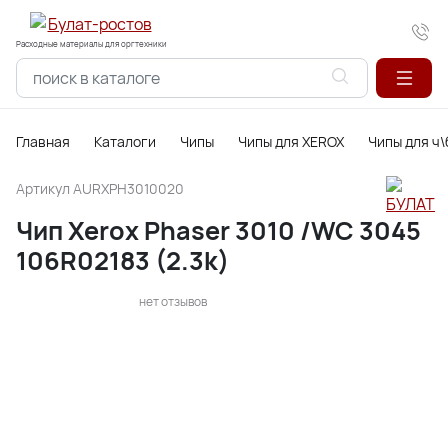
Расходные материалы для оргтехники
Главная
Каталоги
Чипы
Чипы для XEROX
Чипы для ч
Артикул
AURXPH3010020
Чип Xerox Phaser 3010 /WC 3045
106R02183 (2.3k)
нет отзывов