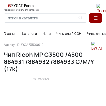
Расходные материалы для оргтехники
Главная
Каталоги
Чипы
Чипы для RICOH
Чипы для ц
Артикул
DURCAF3500010
Чип Ricoh MP C3500 /4500
884931 /884932 /884933 C/M/Y
(17k)
нет отзывов