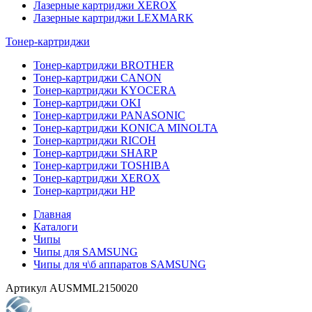
Лазерные картриджи XEROX
Лазерные картриджи LEXMARK
Тонер-картриджи
Тонер-картриджи BROTHER
Тонер-картриджи CANON
Тонер-картриджи KYOCERA
Тонер-картриджи OKI
Тонер-картриджи PANASONIC
Тонер-картриджи KONICA MINOLTA
Тонер-картриджи RICOH
Тонер-картриджи SHARP
Тонер-картриджи TOSHIBA
Тонер-картриджи XEROX
Тонер-картриджи HP
Главная
Каталоги
Чипы
Чипы для SAMSUNG
Чипы для ч\б аппаратов SAMSUNG
Артикул
AUSMML2150020