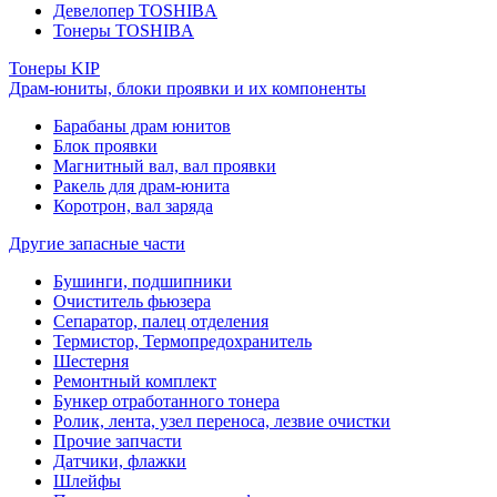
Девелопер TOSHIBA
Тонеры TOSHIBA
Тонеры KIP
Драм-юниты, блоки проявки и их компоненты
Барабаны драм юнитов
Блок проявки
Магнитный вал, вал проявки
Ракель для драм-юнита
Коротрон, вал заряда
Другие запасные части
Бушинги, подшипники
Очиститель фьюзера
Сепаратор, палец отделения
Термистор, Термопредохранитель
Шестерня
Ремонтный комплект
Бункер отработанного тонера
Ролик, лента, узел переноса, лезвие очистки
Прочие запчасти
Датчики, флажки
Шлейфы