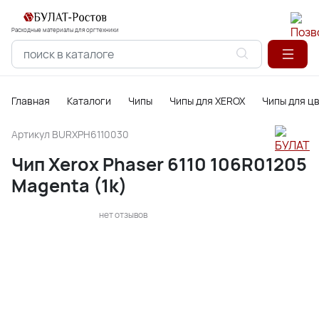
Расходные материалы для оргтехники
Главная
Каталоги
Чипы
Чипы для XEROX
Чипы для ц
Артикул
BURXPH6110030
Чип Xerox Phaser 6110 106R01205
Magenta (1k)
нет отзывов