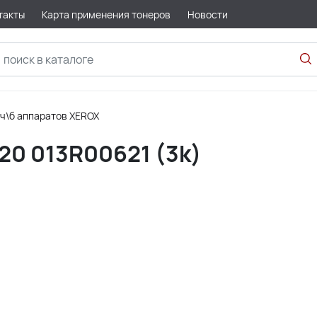
такты
Карта применения тонеров
Новости
 ч\б аппаратов XEROX
20 013R00621 (3k)