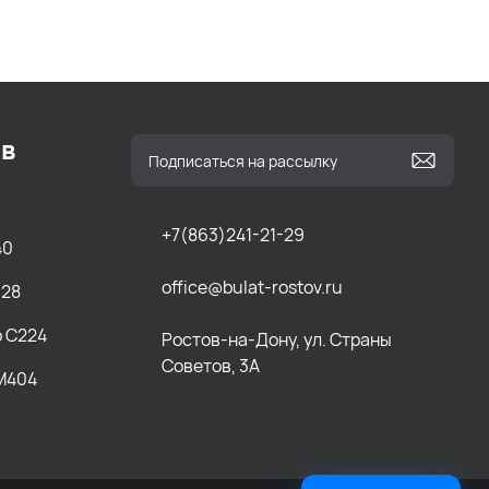
ов
+7(863)241-21-29
40
office@bulat-rostov.ru
028
b C224
Ростов-на-Дону, ул. Страны
Советов, 3А
 M404