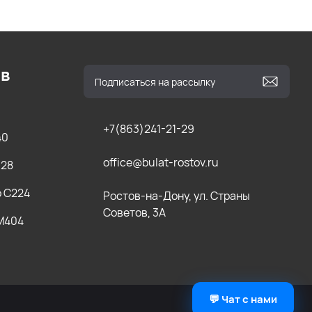
ов
+7(863)241-21-29
40
office@bulat-rostov.ru
028
b C224
Ростов-на-Дону, ул. Страны
Советов, 3А
 M404
💬 Чат с нами