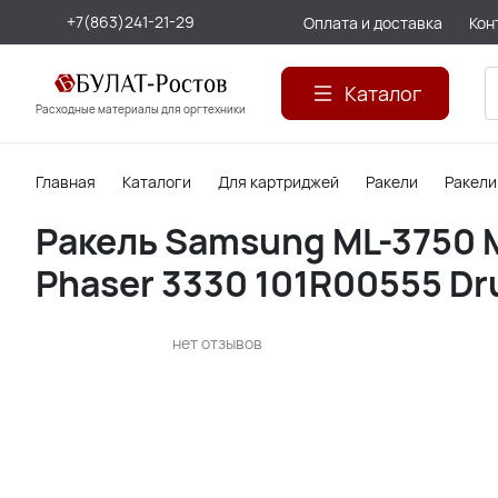
+7(863)241-21-29
Оплата и доставка
Кон
Каталог
Расходные материалы для оргтехники
Главная
Каталоги
Для картриджей
Ракели
Ракел
Ракель Samsung ML-3750 
Phaser 3330 101R00555 Dru
нет отзывов