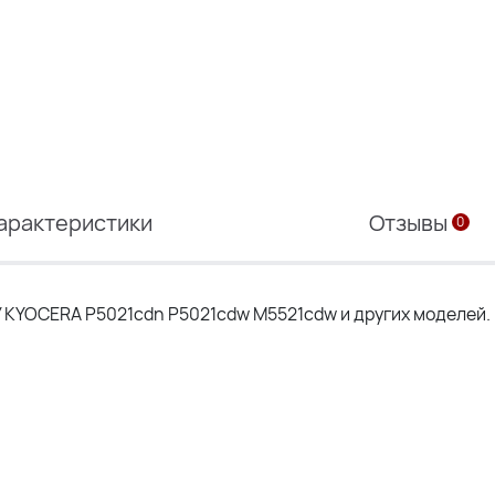
арактеристики
Отзывы
0
У KYOCERA P5021cdn P5021cdw M5521cdw и других моделей.