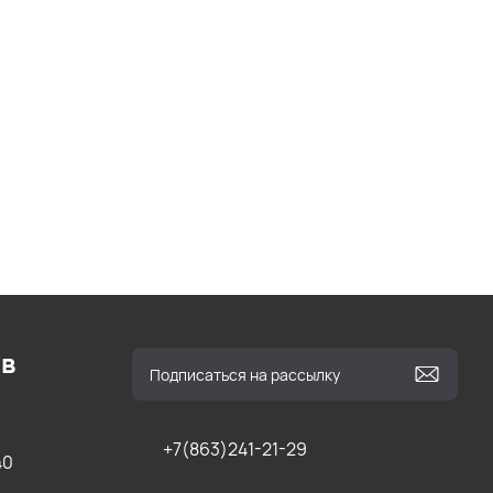
ов
+7(863)241-21-29
40