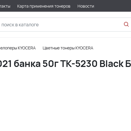
такты
Карта применения тонеров
Новости
велоперы KYOCERA
Цветные тонеры KYOCERA
1 банка 50г TK-5230 Black Б