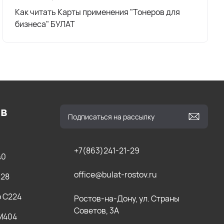
Как читать Карты применения "Тонеров для
бизнеса" БУЛАТ
ов
+7(863)241-21-29
40
office@bulat-rostov.ru
028
b C224
Ростов-на-Дону, ул. Страны
Советов, 3А
 M404