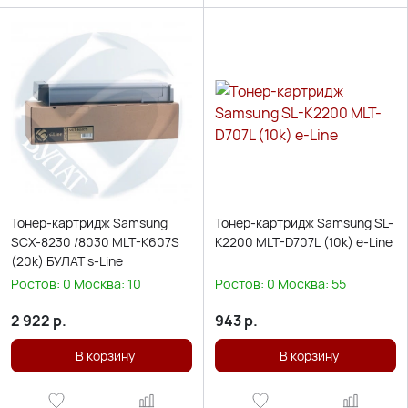
Тонер-картридж Samsung
Тонер-картридж Samsung SL-
SCX-8230 /8030 MLT-K607S
K2200 MLT-D707L (10k) e-Line
(20k) БУЛАТ s-Line
Ростов:
0
Москва:
10
Ростов:
0
Москва:
55
2 922
р.
943
р.
В корзину
В корзину