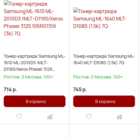
Тонер-картридж Samsung ML-
Тонер-картридж Samsung ML-
1610 ML-2010D3 /MLT-
1640 MLT-D108S (1.5k) 7Q
D119S/Xerox Phaser 3125
106R01159 (3k) 7Q
Ростов:
0
Москва:
100+
Ростов:
0
Москва:
100+
714
р.
745
р.
В корзину
В корзину