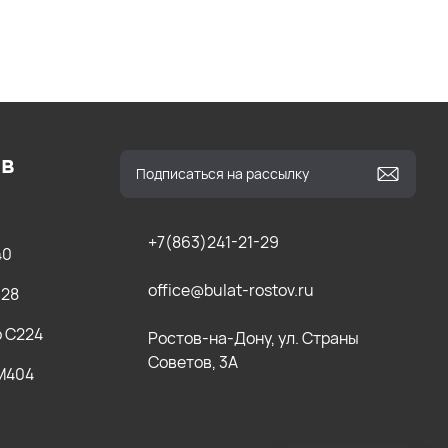
ов
+7(863)241-21-29
40
office@bulat-rostov.ru
028
b C224
Ростов-на-Дону, ул. Страны
Советов, 3А
 M404