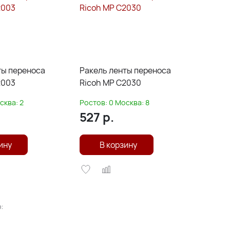
ты переноса
Ракель ленты переноса
2003
Ricoh MP C2030
сква:
2
Ростов:
0
Москва:
8
527
р.
ину
В корзину
: