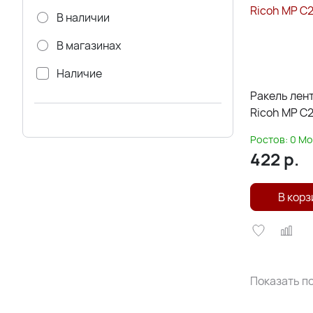
В наличии
В магазинах
Наличие
Ракель лен
Через 3-5 дней
Ricoh MP C
Ростов:
0
Мо
422
р.
В корз
Показать по