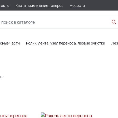
такты
Карта применения тонеров
Новости
асные части
Ролик, лента, узел переноса, лезвие очистки
Лез
ь: