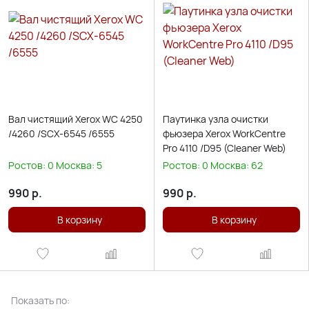
Вал чистящий Xerox WC 4250
Паутинка узла очистки
/4260 /SCX-6545 /6555
фьюзера Xerox WorkCentre
Pro 4110 /D95 (Cleaner Web)
Ростов:
0
Москва:
5
Ростов:
0
Москва:
62
990
р.
990
р.
В корзину
В корзину
Показать по: