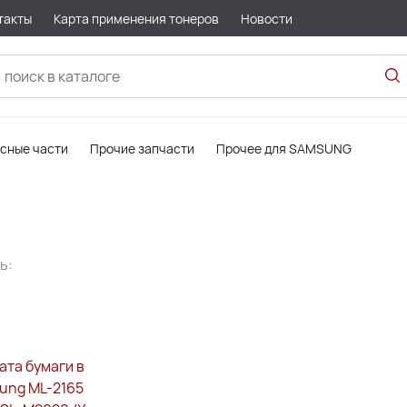
такты
Карта применения тонеров
Новости
асные части
Прочие запчасти
Прочее для SAMSUNG
ь: