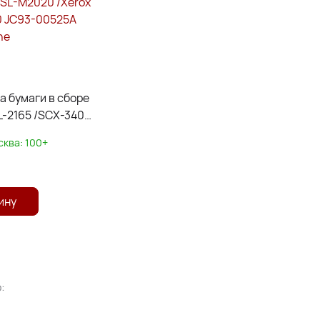
а бумаги в сборе
-2165 /SCX-3400
Xerox Phaser
сква:
100+
00525A БУЛАТ m-
ину
: