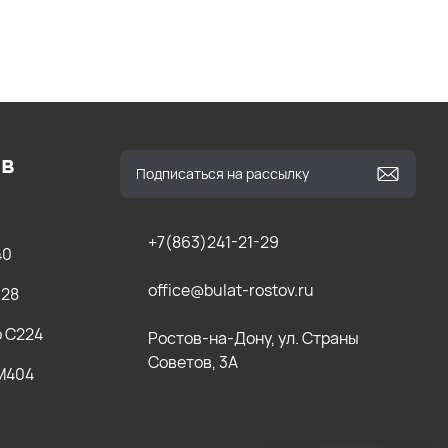
ов
+7(863)241-21-29
40
office@bulat-rostov.ru
028
b C224
Ростов-на-Дону, ул. Страны
Советов, 3А
 M404