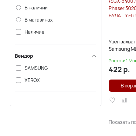
В наличии
В магазинах
Наличие
Узел захват
Через 3-5 дней
Samsung ML
Вендор
/SL-M2020 /
Ростов:
1
Мо
3020 JC93-
422
р.
SAMSUNG
Line
XEROX
В корз
Показать по