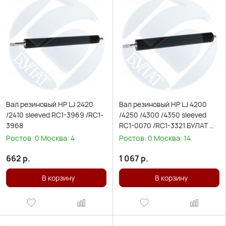
Вал резиновый HP LJ 2420
Вал резиновый HP LJ 4200
/2410 sleeved RC1-3969 /RC1-
/4250 /4300 /4350 sleeved
3968
RC1-0070 /RC1-3321 БУЛАТ m-
Line
Ростов:
0
Москва:
4
Ростов:
0
Москва:
14
662
р.
1 067
р.
В корзину
В корзину