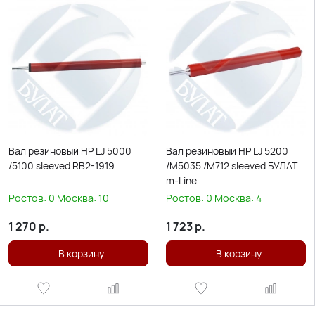
Вал резиновый HP LJ 5000
Вал резиновый HP LJ 5200
/5100 sleeved RB2-1919
/M5035 /M712 sleeved БУЛАТ
m-Line
Ростов:
0
Москва:
10
Ростов:
0
Москва:
4
1 270
р.
1 723
р.
В корзину
В корзину