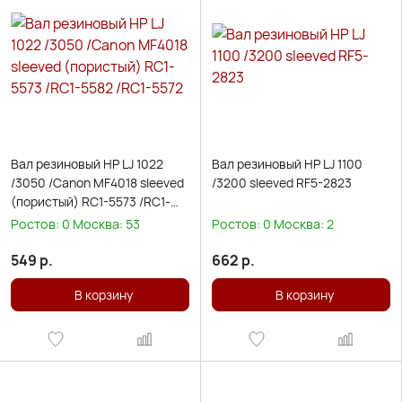
Вал резиновый HP LJ 1022
Вал резиновый HP LJ 1100
/3050 /Canon MF4018 sleeved
/3200 sleeved RF5-2823
(пористый) RC1-5573 /RC1-
5582 /RC1-5572
Ростов:
0
Москва:
53
Ростов:
0
Москва:
2
549
р.
662
р.
В корзину
В корзину