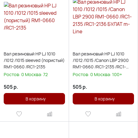
Вал резиновый HP LJ 1010
Вал резиновый HP LJ 1010
/1012 /1015 sleeved (пористый)
/1012 /1015 /Canon LBP 2900
RM1-0660 /RC1-2135
RM1-0660 /RC1-2135 /RC1-
2136 БУЛАТ m-Line
Ростов:
0
Москва:
72
Ростов:
0
Москва:
100+
505
р.
505
р.
В корзину
В корзину