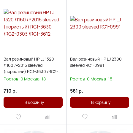
Вал резиновый HP LJ 1320
Вал резиновый HP LJ 2300
/1160 /P2015 sleeved
sleeved RC1-0991
(пористый) RC1-3630 /RC2-
0303 /RC1-3612
Ростов:
0
Москва:
18
Ростов:
0
Москва:
15
710
р.
561
р.
В корзину
В корзину