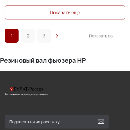
Показать еще
1
2
3
Показать по:
Резиновый вал фьюзера HP
Расходные материалы для оргтехники