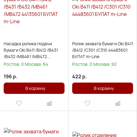
Насадка ролика подачи
Ролик захвата бумаги Oki B411
бумаги Oki B411 /B412 /B431
/B412 /C301 /C310 44483601
/B432 /MB461 /MB472
БУЛАТ m-Line
44135601 БУЛАТ m-Line
Ростов:
0
Москва:
64
Ростов:
0
Москва:
92
196
р.
422
р.
В корзину
В корзину