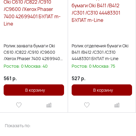
Ролик захвата бумаги Oki
Ролик отделения бумаги Oki
С610 /C822 /C910 /C9600
B411 /B412 /C301 /C310
/Xerox Phaser 7400 42699401
44483301 БУЛАТ m-Line
БУЛАТ m-Line
Ростов:
0
Москва:
40
Ростов:
0
Москва:
75
561
р.
527
р.
В корзину
В корзину
Показать по: