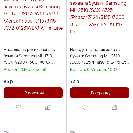
Насадка на ролик захвата
Насадка на ролик захвата
бумаги Samsung ML-1710
бумаги Samsung ML-2510
/SCX-4200 /4300 /Xerox
/SCX-4725 /Phaser 3124 /3125
Phaser 3115 /3116 JC72-01231A
/3200 JC73-00239A БУЛАТ m-
Ростов:
0
Москва:
58
Ростов:
0
Москва:
100+
БУЛАТ m-Line
Line
85
р.
73
р.
В корзину
В корзину