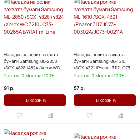
Насадка на ролик захвата
Насадка ролика захвата
бумаги Samsung ML-2850
бумаги Samsung ML-1610
/SCX-4828 /4824 /Xerox WC
/SCX-4321 /Phaser 3117 JC73-
3210 JC73-00265A БУЛАТ m-
00302A/JC73-00211A
Ростов:
0
Москва:
100+
Ростов:
0
Москва:
100+
Line
91
р.
57
р.
В корзину
В корзину