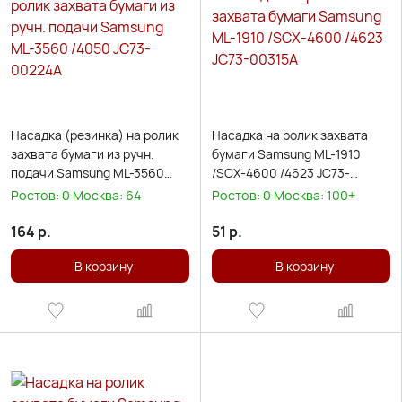
Насадка (резинка) на ролик
Насадка на ролик захвата
захвата бумаги из ручн.
бумаги Samsung ML-1910
подачи Samsung ML-3560
/SCX-4600 /4623 JC73-
/4050 JC73-00224A
00315A
Ростов:
0
Москва:
64
Ростов:
0
Москва:
100+
164
р.
51
р.
В корзину
В корзину