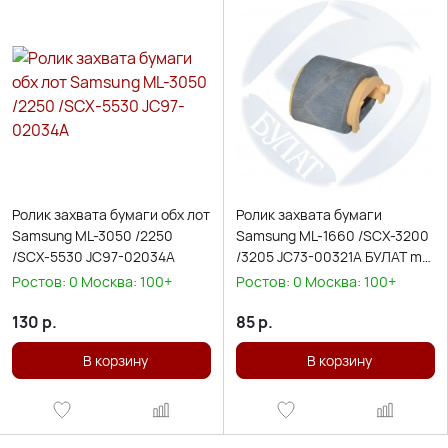
Ролик захвата бумаги обх лот
Ролик захвата бумаги
Samsung ML-3050 /2250
Samsung ML-1660 /SCX-3200
/SCX-5530 JC97-02034A
/3205 JC73-00321A БУЛАТ m-
Line
Ростов:
0
Москва:
100+
Ростов:
0
Москва:
100+
130
р.
85
р.
В корзину
В корзину