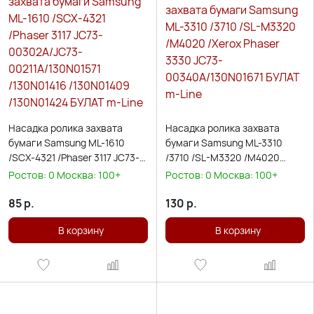
Насадка ролика захвата
Насадка ролика захвата
бумаги Samsung ML-1610
бумаги Samsung ML-3310
/SCX-4321 /Phaser 3117 JC73-
/3710 /SL-M3320 /M4020
00302A/JC73-
/Xerox Phaser 3330 JC73-
Ростов:
0
Москва:
100+
Ростов:
0
Москва:
100+
00211A/130N01571 /130N01416
00340A/130N01671 БУЛАТ m-
/130N01409 /130N01424
Line
85
р.
130
р.
БУЛАТ m-Line
В корзину
В корзину