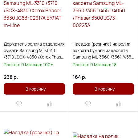
Держатель ролика отделения
Насадка (резинка) на ролик
бумаги Samsung ML-3310
захвата бумаги из кассеты
/3710 /SCX-4830 /Xerox Phaser
Samsung ML-3560 /3561 /4551
3330 JC63-02917A БУЛАТ m-
/4050 /Phaser 3500 JC73-
Ростов:
0
Москва:
100+
Ростов:
0
Москва:
18
Line
00223A
238
р.
164
р.
В корзину
В корзину