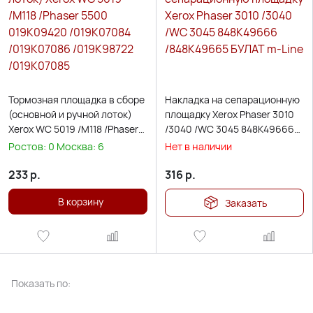
Тормозная площадка в сборе
Накладка на сепарационную
(основной и ручной лоток)
площадку Xerox Phaser 3010
Xerox WC 5019 /M118 /Phaser
/3040 /WC 3045 848K49666
5500 019K09420 /019K07084
/848K49665 БУЛАТ m-Line
Ростов:
0
Москва:
6
Нет в наличии
/019K07086 /019K98722
/019K07085
233
р.
316
р.
В корзину
Заказать
Показать по: