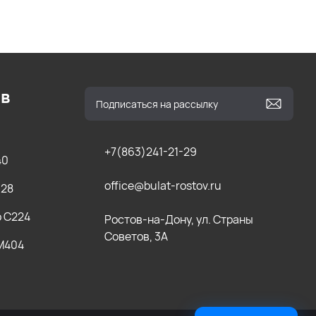
ов
+7(863)241-21-29
40
office@bulat-rostov.ru
028
b C224
Ростов-на-Дону, ул. Страны
Советов, 3А
 M404