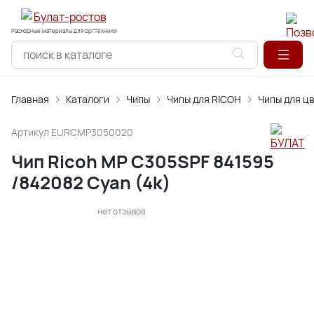
Расходные материалы для оргтехники
Главная
Каталоги
Чипы
Чипы для RICOH
Чипы для ц
Артикул
EURCMP3050020
Чип Ricoh MP C305SPF 841595
/842082 Cyan (4k)
нет отзывов