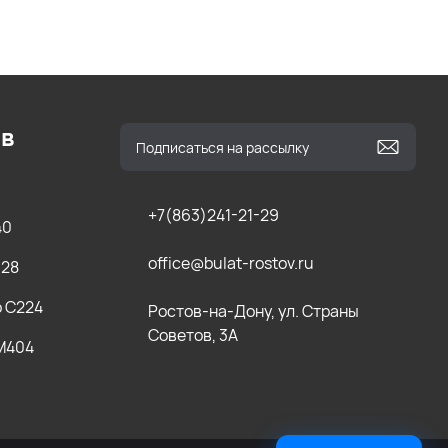
ов
+7(863)241-21-29
40
office@bulat-rostov.ru
028
b C224
Ростов-на-Дону, ул. Страны
Советов, 3А
 M404