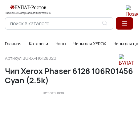
Расходные материалы для оргтехники
Главная
Каталоги
Чипы
Чипы для XEROX
Чипы для ц
Артикул
BURXPH6128020
Чип Xerox Phaser 6128 106R01456
Cyan (2.5k)
нет отзывов