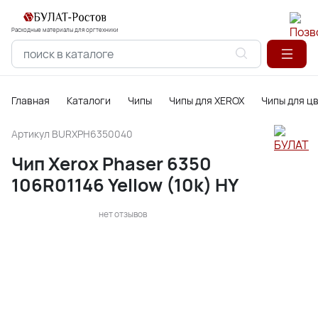
Расходные материалы для оргтехники
Главная
Каталоги
Чипы
Чипы для XEROX
Чипы для ц
Артикул
BURXPH6350040
Чип Xerox Phaser 6350
106R01146 Yellow (10k) HY
нет отзывов