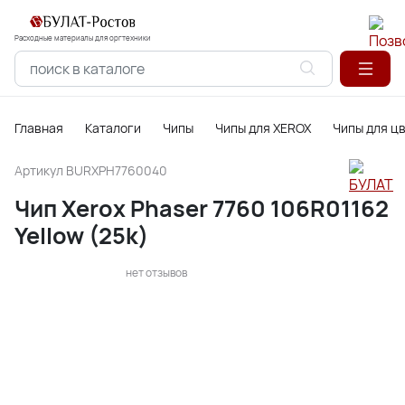
Расходные материалы для оргтехники
Главная
Каталоги
Чипы
Чипы для XEROX
Чипы для ц
Артикул
BURXPH7760040
Чип Xerox Phaser 7760 106R01162
Yellow (25k)
нет отзывов