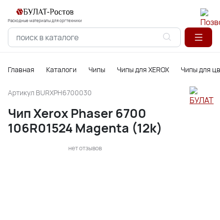
Расходные материалы для оргтехники
Главная
Каталоги
Чипы
Чипы для XEROX
Чипы для ц
Артикул
BURXPH6700030
Чип Xerox Phaser 6700
106R01524 Magenta (12k)
нет отзывов