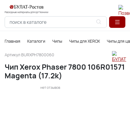
Расходные материалы для оргтехники
Главная
Каталоги
Чипы
Чипы для XEROX
Чипы для ц
Артикул
BURXPH7800060
Чип Xerox Phaser 7800 106R01571
Magenta (17.2k)
нет отзывов