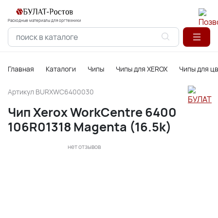
Расходные материалы для оргтехники
Главная
Каталоги
Чипы
Чипы для XEROX
Чипы для ц
Артикул
BURXWC6400030
Чип Xerox WorkCentre 6400
106R01318 Magenta (16.5k)
нет отзывов