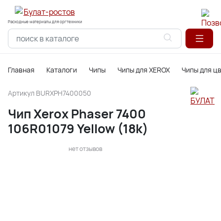
Расходные материалы для оргтехники
Главная
Каталоги
Чипы
Чипы для XEROX
Чипы для ц
Артикул
BURXPH7400050
Чип Xerox Phaser 7400
106R01079 Yellow (18k)
нет отзывов