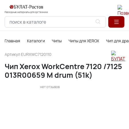
Расходные материалы для оргтехники
Главная
Каталоги
Чипы
Чипы для XEROX
Чип для др
Артикул
EURXWC7120110
Чип Xerox WorkCentre 7120 /7125
013R00659 M drum (51k)
нет отзывов