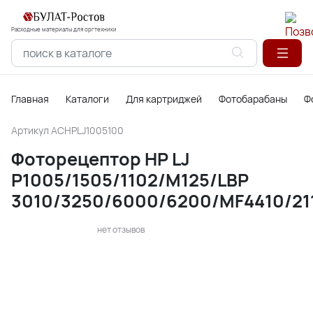
Расходные материалы для оргтехники
Главная
Каталоги
Для картриджей
Фотобарабаны
Ф
Артикул
ACHPLJ1005100
Фоторецептор HP LJ
P1005/1505/1102/M125/LBP
3010/3250/6000/6200/MF4410/21
нет отзывов