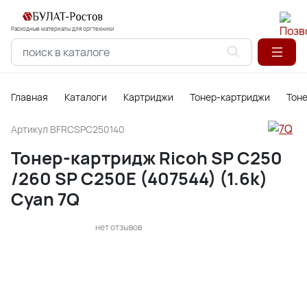
Расходные материалы для оргтехники
Главная
Каталоги
Картриджи
Тонер-картриджи
Тон
Артикул
BFRCSPC250140
Тонер-картридж Ricoh SP C250
/260 SP C250E (407544) (1.6k)
Cyan 7Q
нет отзывов