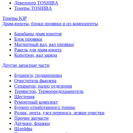
Девелопер TOSHIBA
Тонеры TOSHIBA
Тонеры KIP
Драм-юниты, блоки проявки и их компоненты
Барабаны драм юнитов
Блок проявки
Магнитный вал, вал проявки
Ракель для драм-юнита
Коротрон, вал заряда
Другие запасные части
Бушинги, подшипники
Очиститель фьюзера
Сепаратор, палец отделения
Термистор, Термопредохранитель
Шестерня
Ремонтный комплект
Бункер отработанного тонера
Ролик, лента, узел переноса, лезвие очистки
Прочие запчасти
Датчики, флажки
Шлейфы