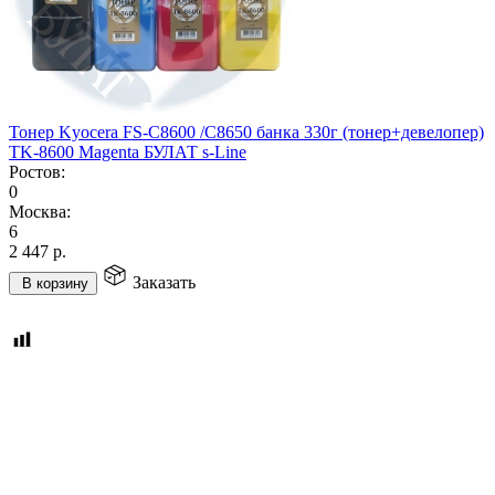
Тонер Kyocera FS-C8600 /C8650 банка 330г (тонер+девелопер)
TK-8600 Magenta БУЛАТ s-Line
Ростов:
0
Москва:
6
2 447
р.
Заказать
В корзину