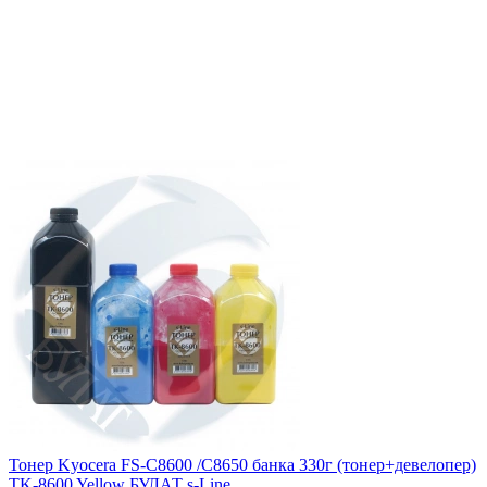
Тонер Kyocera FS-C8600 /C8650 банка 330г (тонер+девелопер)
TK-8600 Yellow БУЛАТ s-Line