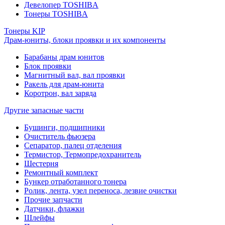
Девелопер TOSHIBA
Тонеры TOSHIBA
Тонеры KIP
Драм-юниты, блоки проявки и их компоненты
Барабаны драм юнитов
Блок проявки
Магнитный вал, вал проявки
Ракель для драм-юнита
Коротрон, вал заряда
Другие запасные части
Бушинги, подшипники
Очиститель фьюзера
Сепаратор, палец отделения
Термистор, Термопредохранитель
Шестерня
Ремонтный комплект
Бункер отработанного тонера
Ролик, лента, узел переноса, лезвие очистки
Прочие запчасти
Датчики, флажки
Шлейфы