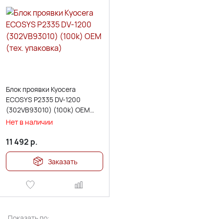
Блок проявки Kyocera
ECOSYS P2335 DV-1200
(302VB93010) (100k) OEM
(тех. упаковка)
Нет в наличии
11 492
р.
Заказать
Показать по: