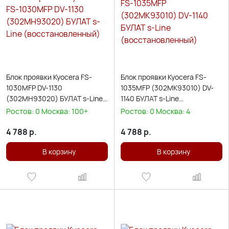
Блок проявки Kyocera FS-
Блок проявки Kyocera FS-
1030MFP DV-1130
1035MFP (302MK93010) DV-
(302MH93020) БУЛАТ s-Line
1140 БУЛАТ s-Line
(восстановленный)
(восстановленный)
Ростов:
0
Москва:
100+
Ростов:
0
Москва:
4
4 788
р.
4 788
р.
В корзину
В корзину