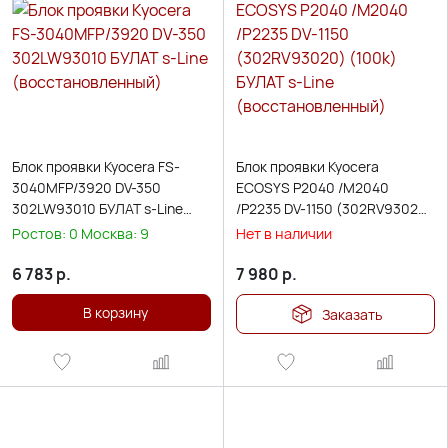
Блок проявки Kyocera FS-
Блок проявки Kyocera
3040MFP/3920 DV-350
ECOSYS P2040 /M2040
302LW93010 БУЛАТ s-Line
/P2235 DV-1150 (302RV93020)
(восстановленный)
(100k) БУЛАТ s-Line
Ростов:
0
Москва:
9
Нет в наличии
(восстановленный)
6 783
р.
7 980
р.
В корзину
Заказать