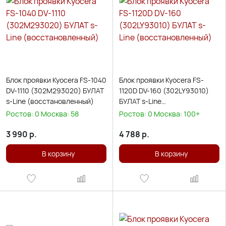
Блок проявки Kyocera FS-1040
Блок проявки Kyocera FS-
DV-1110 (302M293020) БУЛАТ
1120D DV-160 (302LY93010)
s-Line (восстановленный)
БУЛАТ s-Line
(восстановленный)
Ростов:
0
Москва:
58
Ростов:
0
Москва:
100+
3 990
р.
4 788
р.
В корзину
В корзину