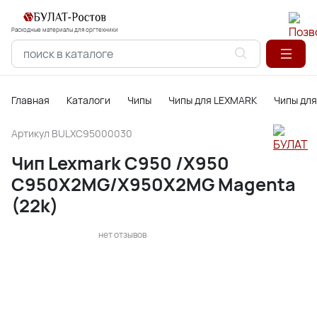
Расходные материалы для оргтехники
Главная
Каталоги
Чипы
Чипы для LEXMARK
Чипы для
Артикул
BULXC95000030
Чип Lexmark C950 /X950
C950X2MG/X950X2MG Magenta
(22k)
нет отзывов