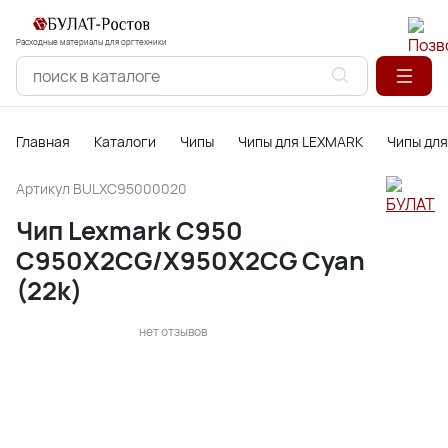
Расходные материалы для оргтехники
Главная
Каталоги
Чипы
Чипы для LEXMARK
Чипы для
Артикул
BULXC95000020
Чип Lexmark C950
C950X2CG/X950X2CG Сyan
(22k)
нет отзывов