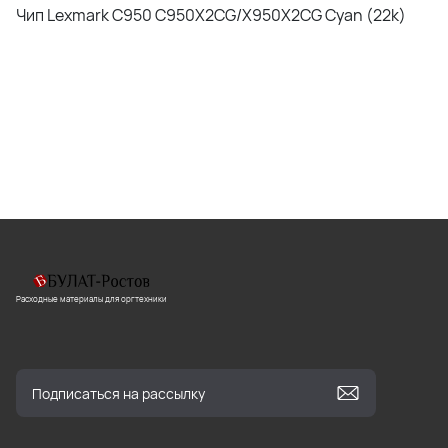
Чип Lexmark C950 C950X2CG/X950X2CG Сyan (22k)
Расходные материалы для оргтехники