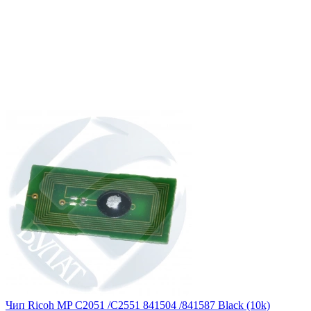
Чип Ricoh MP C2051 /C2551 841504 /841587 Black (10k)