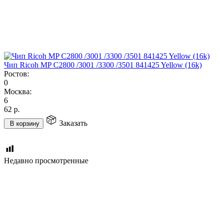
Чип Ricoh MP C2800 /3001 /3300 /3501 841425 Yellow (16k)
Ростов:
0
Москва:
6
62
р.
Заказать
В корзину
Недавно просмотренные