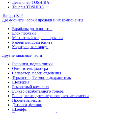
Девелопер TOSHIBA
Тонеры TOSHIBA
Тонеры KIP
Драм-юниты, блоки проявки и их компоненты
Барабаны драм юнитов
Блок проявки
Магнитный вал, вал проявки
Ракель для драм-юнита
Коротрон, вал заряда
Другие запасные части
Бушинги, подшипники
Очиститель фьюзера
Сепаратор, палец отделения
Термистор, Термопредохранитель
Шестерня
Ремонтный комплект
Бункер отработанного тонера
Ролик, лента, узел переноса, лезвие очистки
Прочие запчасти
Датчики, флажки
Шлейфы