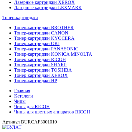
Лазерные картриджи XEROX
Лазерные картриджи LEXMARK
Тонер-картриджи
Тонер-картриджи BROTHER
Тонер-картриджи CANON
Тонер-картриджи KYOCERA
Тонер-картриджи OKI
Тонер-картриджи PANASONIC
Тонер-картриджи KONICA MINOLTA
Тонер-картриджи RICOH
Тонер-картриджи SHARP
Тонер-картриджи TOSHIBA
Тонер-картриджи XEROX
Тонер-картриджи HP
Главная
Каталоги
Чипы
Чипы для RICOH
Чипы для цветных аппаратов RICOH
Артикул
BURCAF3001010