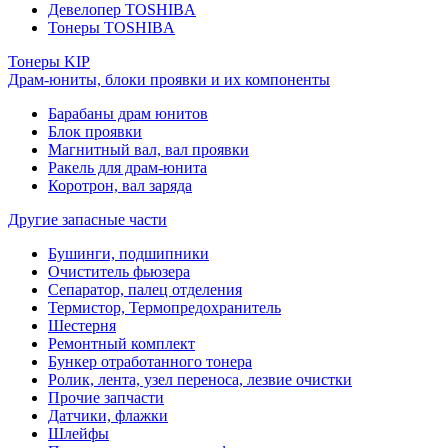
Девелопер TOSHIBA
Тонеры TOSHIBA
Тонеры KIP
Драм-юниты, блоки проявки и их компоненты
Барабаны драм юнитов
Блок проявки
Магнитный вал, вал проявки
Ракель для драм-юнита
Коротрон, вал заряда
Другие запасные части
Бушинги, подшипники
Очиститель фьюзера
Сепаратор, палец отделения
Термистор, Термопредохранитель
Шестерня
Ремонтный комплект
Бункер отработанного тонера
Ролик, лента, узел переноса, лезвие очистки
Прочие запчасти
Датчики, флажки
Шлейфы