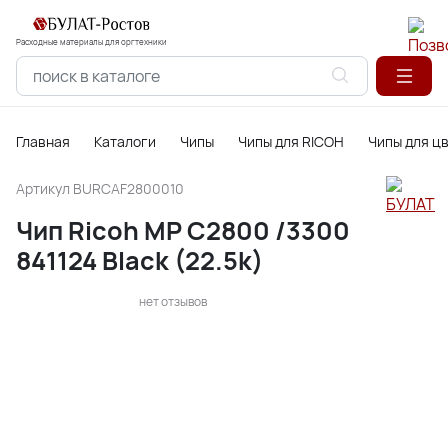
Расходные материалы для оргтехники
Главная
Каталоги
Чипы
Чипы для RICOH
Чипы для ц
Артикул
BURCAF2800010
Чип Ricoh MP C2800 /3300
841124 Black (22.5k)
нет отзывов