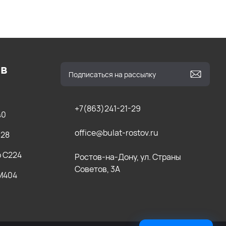
ов
+7(863)241-21-29
40
office@bulat-rostov.ru
028
b C224
Ростов-на-Дону, ул. Страны
Советов, 3А
 M404