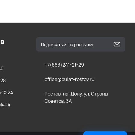
ов
+7(863)241-21-29
40
office@bulat-rostov.ru
028
b C224
Ростов-на-Дону, ул. Страны
Советов, 3А
 M404