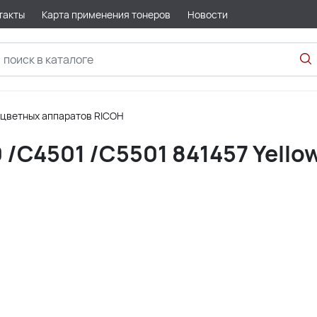
такты
Карта применения тонеров
Новости
 цветных аппаратов RICOH
/C4501 /C5501 841457 Yellow